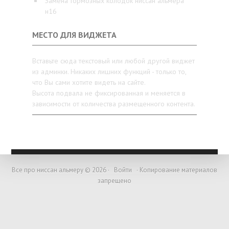
Замена тормозных колодок ниссан альмера
н16
МЕСТО ДЛЯ ВИДЖЕТА
Вставьте сюда текстовый или любой другой виджет
из админки. Никаких лишних функций - только то,
что Вы сами хотите видеть на сайте.
Высота подвала не фиксированная и меняется в
зависимости от количества размещенного контента.
Все про ниссан альмеру © 2026 ·
Войти
· Копирование материалов
запрещено