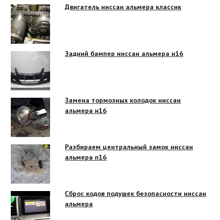
Двигатель ниссан альмера классик
Задний бампер ниссан альмера н16
Замена тормозных колодок ниссан
альмера н16
Разбираем центральный замок ниссан
альмера n16
Сброс кодов подушек безопасности ниссан
альмера