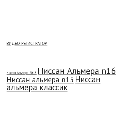
ВИДЕО-РЕГИСТРАТОР
Метки
Ниссан Альмера n16
Ниссан Альмера 2013
Ниссан
Ниссан альмера n15
альмера классик
Мы вконтакте
Свежие записи