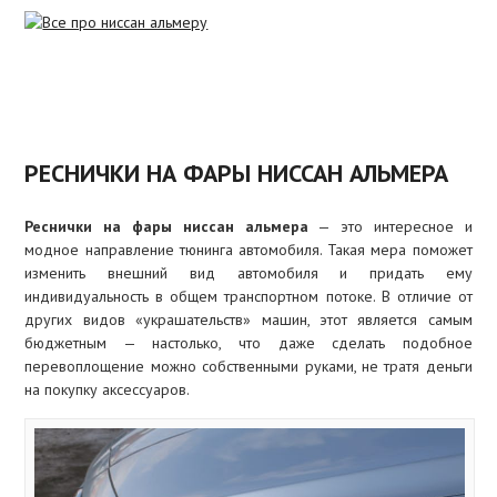
ПОЛЕЗНЫЕ
СЕРВИСЫ ДЛЯ
АВТОЛЮБИТЕЛЕЙ
АВТОСЕРВИСЫ
КУЗОВ
И ТЕХ
ЦЕНТРЫ
РЕСНИЧКИ НА ФАРЫ НИССАН АЛЬМЕРА
ДОРАБОТКИ
МОСКВЫ
Реснички на фары ниссан альмера
РАСЧЕТ
— это интересное и
ДВИГАТЕЛЬ
РАССТОЯНИЙ
модное направление тюнинга автомобиля. Такая мера поможет
изменить внешний вид автомобиля и придать ему
ЭЛЕКТРООБОРУДОВАНИЕ
КОНСУЛЬТАЦИИ
индивидуальность в общем транспортном потоке. В отличие от
других видов «украшательств» машин, этот является самым
КАРТА
ХОДОВАЯ
бюджетным — настолько, что даже сделать подобное
САЙТА
перевоплощение можно собственными руками, не тратя деньги
на покупку аксессуаров.
ТОРМОЗА
ТЮНИНГ